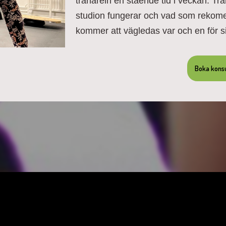
tränarein en stående tid i veckan. 
studion fungerar och vad som rekome
kommer att vägledas var och en för s
Boka konsu