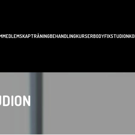
M
MEDLEMSKAP
TRÄNING
BEHANDLING
KURSER
BODYFIX
STUDION
KO
UDION