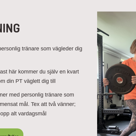
NING
personlig tränare som vägleder dig
st här kommer du själv en kvart
din PT väglett dig till
oner med personlig tränare som
emensat mål. Tex att två vänner;
t lopp alt vardagsmål