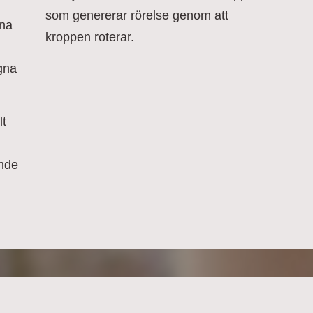
som genererar rörelse genom att
rna
kroppen roterar.
gna
lt
ande