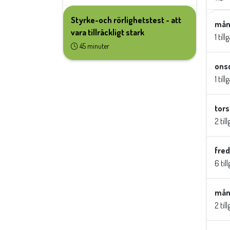
Styrke-och rörlighetstest - att
mån
vara tillräckligt stark
1 til
45 minuter
onsd
1 til
tors
2 til
fred
6 til
mån
2 til