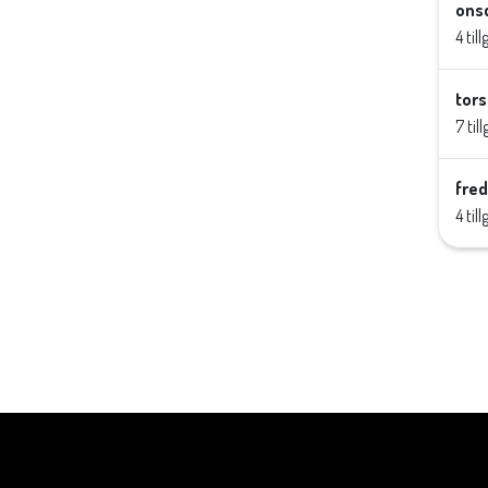
onsd
4 til
tors
7 til
fred
4 til