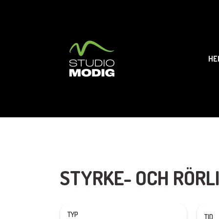
HE
STYRKE- OCH RÖRL
TYP
TID