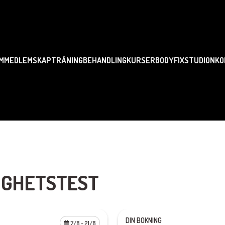
M
MEDLEMSKAP
TRÄNING
BEHANDLING
KURSER
BODYFIX
STUDION
KO
IGHETSTEST
DIN BOKNING
7/8
- 21/8