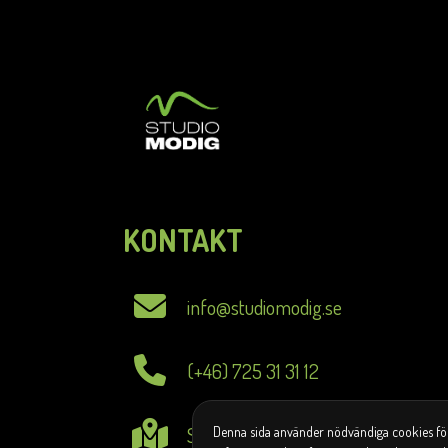
KONTAKT
info@studiomodig.se
(+46) 725 31 31 12
St Larsgatan 8 75329 Uppsala
Denna sida använder nödvändiga cookies för a